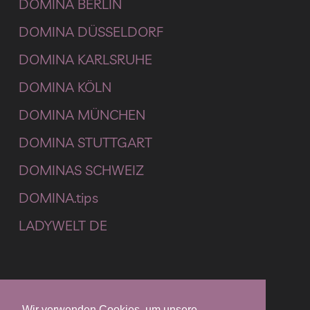
DOMINA BERLIN
DOMINA DÜSSELDORF
DOMINA KARLSRUHE
DOMINA KÖLN
DOMINA MÜNCHEN
DOMINA STUTTGART
DOMINAS SCHWEIZ
DOMINA.tips
LADYWELT DE
JUGENDSCHUTZ
Wir verwenden Cookies, um unsere